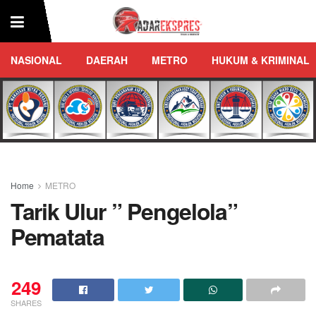
NASIONAL
DAERAH
METRO
HUKUM & KRIMINAL
Home
METRO
Tarik Ulur ” Pengelola”
Pematata
249
SHARES