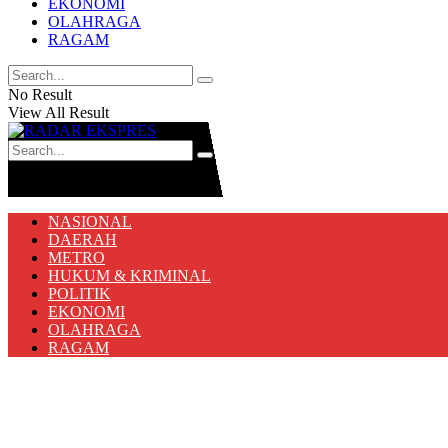
EKONOMI
OLAHRAGA
RAGAM
No Result
View All Result
No Result
View All Result
NASIONAL
DAERAH
METRO
HUKUM & KRIMINAL
POLITIK
EKONOMI
OLAHRAGA
RAGAM