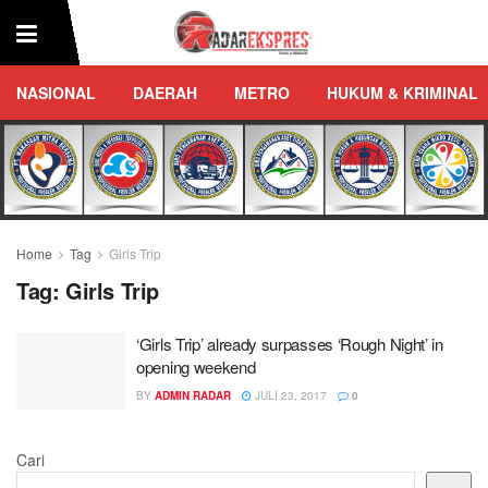
NASIONAL
DAERAH
METRO
HUKUM & KRIMINAL
Home
Tag
Girls Trip
Tag:
Girls Trip
‘Girls Trip’ already surpasses ‘Rough Night’ in
opening weekend
BY
ADMIN RADAR
JULI 23, 2017
0
Cari