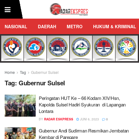
NASIONAL
DAERAH
METRO
HUKUM & KRIMINAL
Home
Tag
Gubernur Sulsel
Tag:
Gubernur Sulsel
Peringatan HUT Ke – 66 Kodam XIV/Hsn,
Kapolda Sulsel Hadiri Syukuran di Lapangan
Lontara
BY
RADAR ESKPRESS
JUNI 6, 2023
0
Gubernur Andi Sudirman Resmikan Jembatan
Kembar di Parepare