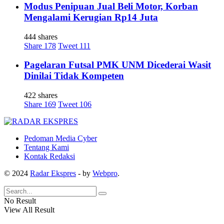
Modus Penipuan Jual Beli Motor, Korban
Mengalami Kerugian Rp14 Juta
444 shares
Share
178
Tweet
111
Pagelaran Futsal PMK UNM Dicederai Wasit
Dinilai Tidak Kompeten
422 shares
Share
169
Tweet
106
Pedoman Media Cyber
Tentang Kami
Kontak Redaksi
© 2024
Radar Ekspres
- by
Webpro
.
No Result
View All Result