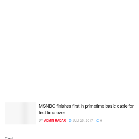
MSNBC finishes first in primetime basic cable for
first time ever
BY
ADMIN RADAR
JULI 25, 2017
0
Cari