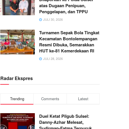
atas Dugaan Penipuan,
Penggelapan, dan TPPU
JULI 30, 2026
Turnamen Sepak Bola Tingkat
Kecamatan Bontolempangan
Resmi Dibuka, Semarakkan
HUT ke-81 Kemerdekaan RI
JULI 28, 2026
Radar Ekspres
Trending
Comments
Latest
Duel Ketat Pilgub Sulsel:
Danny-Azhar Melesat,
Sudirman-Fatma Terpuruk