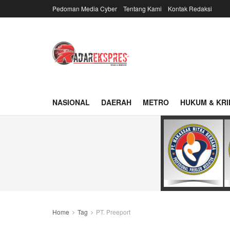
Pedoman Media Cyber
Tentang Kami
Kontak Redaksi
NASIONAL
DAERAH
METRO
HUKUM & KRI
Home
Tag
PT. Preeport