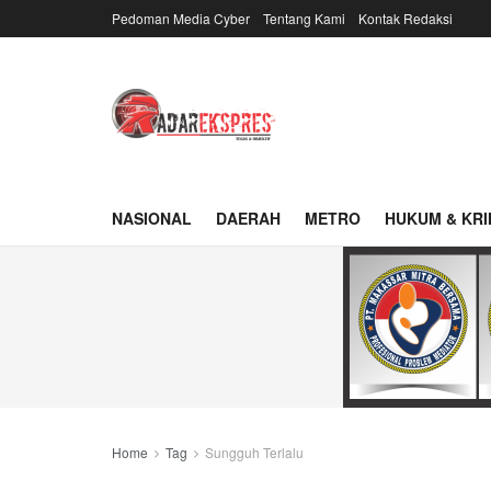
Pedoman Media Cyber
Tentang Kami
Kontak Redaksi
NASIONAL
DAERAH
METRO
HUKUM & KRI
Home
Tag
Sungguh Terlalu