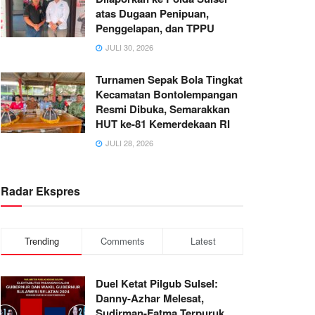
atas Dugaan Penipuan,
Penggelapan, dan TPPU
JULI 30, 2026
Turnamen Sepak Bola Tingkat
Kecamatan Bontolempangan
Resmi Dibuka, Semarakkan
HUT ke-81 Kemerdekaan RI
JULI 28, 2026
Radar Ekspres
Trending
Comments
Latest
Duel Ketat Pilgub Sulsel:
Danny-Azhar Melesat,
Sudirman-Fatma Terpuruk