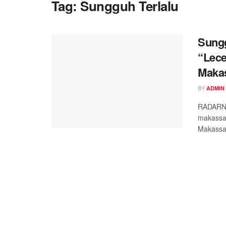
Tag:
Sungguh Terlalu
Sungg
“Lece
Maka
BY
ADMIN
RADARNK
makassar
Makassar