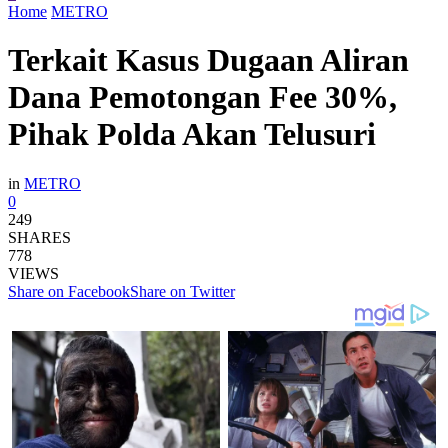
Home
METRO
Terkait Kasus Dugaan Aliran
Dana Pemotongan Fee 30%,
Pihak Polda Akan Telusuri
in
METRO
0
249
SHARES
778
VIEWS
Share on Facebook
Share on Twitter