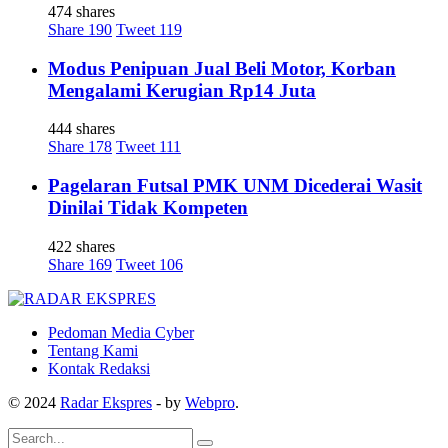
474 shares
Share
190
Tweet
119
Modus Penipuan Jual Beli Motor, Korban
Mengalami Kerugian Rp14 Juta
444 shares
Share
178
Tweet
111
Pagelaran Futsal PMK UNM Dicederai Wasit
Dinilai Tidak Kompeten
422 shares
Share
169
Tweet
106
Pedoman Media Cyber
Tentang Kami
Kontak Redaksi
© 2024
Radar Ekspres
- by
Webpro
.