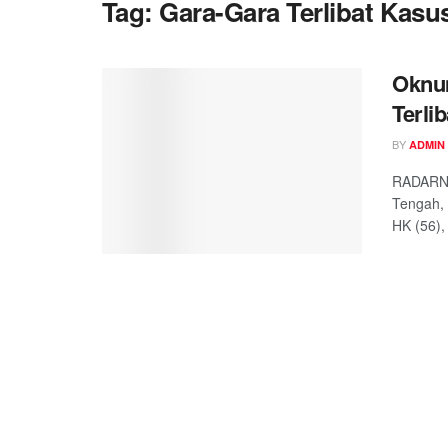
Tag:
Gara-Gara Terlibat Kas
Oknum
Terli
BY
ADMIN
RADARNK
Tengah, 
HK (56), 