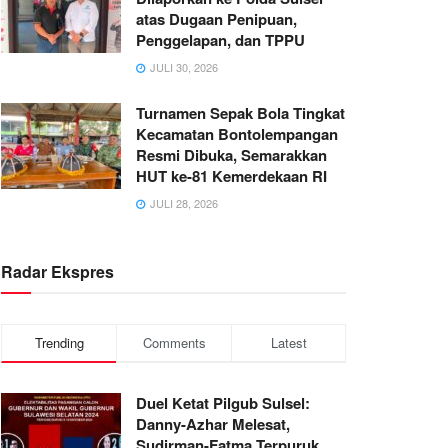
atas Dugaan Penipuan,
Penggelapan, dan TPPU
JULI 30, 2026
Turnamen Sepak Bola Tingkat
Kecamatan Bontolempangan
Resmi Dibuka, Semarakkan
HUT ke-81 Kemerdekaan RI
JULI 28, 2026
Radar Ekspres
Trending
Comments
Latest
Duel Ketat Pilgub Sulsel:
Danny-Azhar Melesat,
Sudirman-Fatma Terpuruk