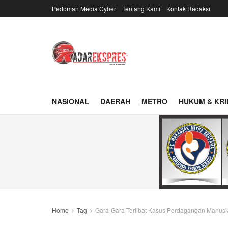
Pedoman Media Cyber
Tentang Kami
Kontak Redaksi
NASIONAL
DAERAH
METRO
HUKUM & KRI
Home
Tag
Gara-Gara Terlibat Kasus Perdagangan Manusi