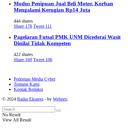
Modus Penipuan Jual Beli Motor, Korban
Mengalami Kerugian Rp14 Juta
444 shares
Share
178
Tweet
111
Pagelaran Futsal PMK UNM Dicederai Wasit
Dinilai Tidak Kompeten
422 shares
Share
169
Tweet
106
Pedoman Media Cyber
Tentang Kami
Kontak Redaksi
© 2024
Radar Ekspres
- by
Webpro
.
No Result
View All Result