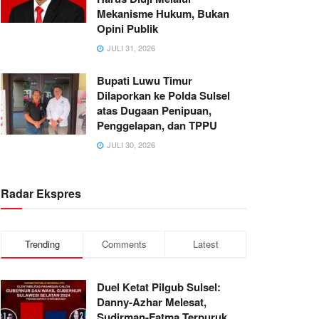
Mekanisme Hukum, Bukan
Opini Publik
JULI 31, 2026
Bupati Luwu Timur
Dilaporkan ke Polda Sulsel
atas Dugaan Penipuan,
Penggelapan, dan TPPU
JULI 30, 2026
Radar Ekspres
Trending
Comments
Latest
Duel Ketat Pilgub Sulsel:
Danny-Azhar Melesat,
Sudirman-Fatma Terpuruk