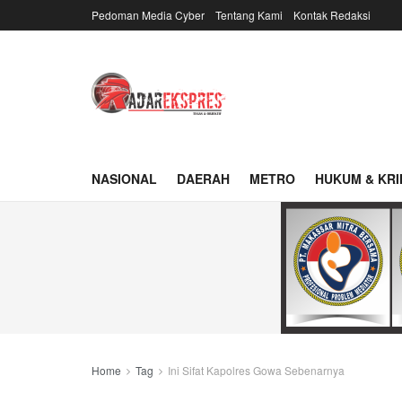
Pedoman Media Cyber
Tentang Kami
Kontak Redaksi
NASIONAL
DAERAH
METRO
HUKUM & KRI
Home
Tag
Ini Sifat Kapolres Gowa Sebenarnya