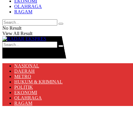
EKONOMI
OLAHRAGA
RAGAM
No Result
View All Result
No Result
View All Result
NASIONAL
DAERAH
METRO
HUKUM & KRIMINAL
POLITIK
EKONOMI
OLAHRAGA
RAGAM