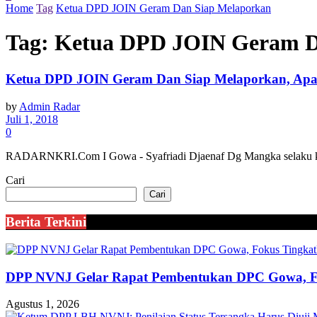
Home
Tag
Ketua DPD JOIN Geram Dan Siap Melaporkan
Tag:
Ketua DPD JOIN Geram D
Ketua DPD JOIN Geram Dan Siap Melaporkan, Apa
by
Admin Radar
Juli 1, 2018
0
RADARNKRI.Com I Gowa - Syafriadi Djaenaf Dg Mangka selaku ke
Cari
Cari
Berita Terkini
DPP NVNJ Gelar Rapat Pembentukan DPC Gowa, 
Agustus 1, 2026