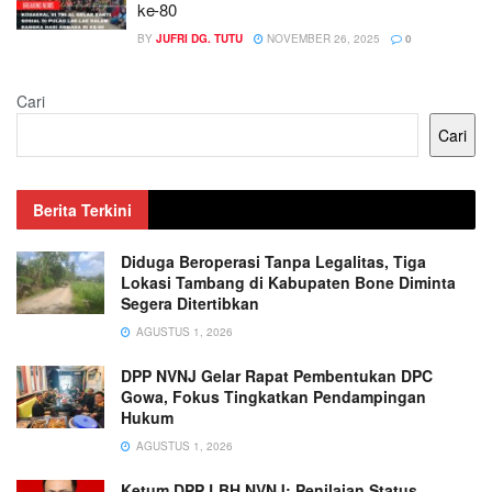
ke-80
BY
JUFRI DG. TUTU
NOVEMBER 26, 2025
0
Cari
Cari
Berita Terkini
Diduga Beroperasi Tanpa Legalitas, Tiga
Lokasi Tambang di Kabupaten Bone Diminta
Segera Ditertibkan
AGUSTUS 1, 2026
DPP NVNJ Gelar Rapat Pembentukan DPC
Gowa, Fokus Tingkatkan Pendampingan
Hukum
AGUSTUS 1, 2026
Ketum DPP LBH NVNJ: Penilaian Status