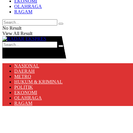
EKONOMI
OLAHRAGA
RAGAM
No Result
View All Result
No Result
View All Result
NASIONAL
DAERAH
METRO
HUKUM & KRIMINAL
POLITIK
EKONOMI
OLAHRAGA
RAGAM