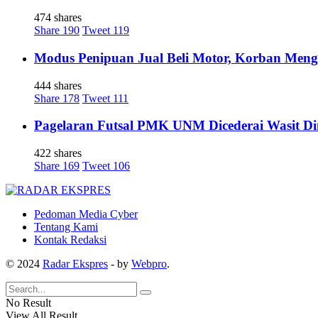
474 shares
Share
190
Tweet
119
Modus Penipuan Jual Beli Motor, Korban Meng
444 shares
Share
178
Tweet
111
Pagelaran Futsal PMK UNM Dicederai Wasit Di
422 shares
Share
169
Tweet
106
Pedoman Media Cyber
Tentang Kami
Kontak Redaksi
© 2024
Radar Ekspres
- by
Webpro
.
No Result
View All Result