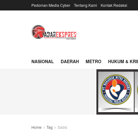
Pedoman Media Cyber
Tentang Kami
Kontak Redaksi
NASIONAL
DAERAH
METRO
HUKUM & KRI
Home
Tag
Sadis