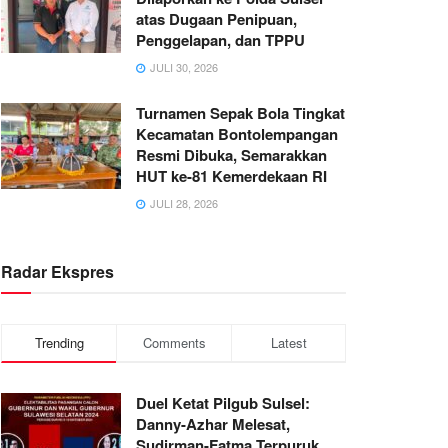
atas Dugaan Penipuan,
Penggelapan, dan TPPU
JULI 30, 2026
Turnamen Sepak Bola Tingkat
Kecamatan Bontolempangan
Resmi Dibuka, Semarakkan
HUT ke-81 Kemerdekaan RI
JULI 28, 2026
Radar Ekspres
Trending
Comments
Latest
Duel Ketat Pilgub Sulsel:
Danny-Azhar Melesat,
Sudirman-Fatma Terpuruk