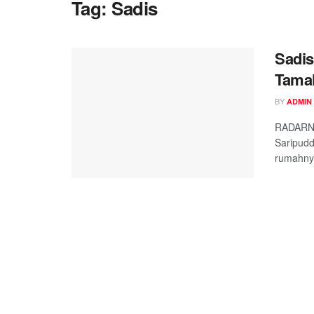
Tag:
Sadis
Sadis
Tamal
BY
ADMIN
RADARNK
Saripudd
rumahnya