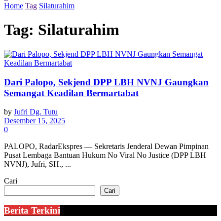
Home
Tag
Silaturahim
Tag:
Silaturahim
Dari Palopo, Sekjend DPP LBH NVNJ Gaungkan
Semangat Keadilan Bermartabat
by
Jufri Dg. Tutu
Desember 15, 2025
0
PALOPO, RadarEkspres — Sekretaris Jenderal Dewan Pimpinan
Pusat Lembaga Bantuan Hukum No Viral No Justice (DPP LBH
NVNJ), Jufri, SH., ...
Cari
Cari
Berita Terkini