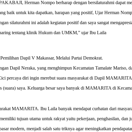
PAKABAJI, Herman Nompo berharap dengan bersilaturahmi dapat men
ang baik untuk kita dapatkan, harapan yang positif, Ujar Herman Nomp
ngan silaturahmi ini adalah kegiatan positif dan saya sangat mengapr
 sharing tentang klinik Hukum dan UMKM,” ujar Ibu Laila
 Pemilihan Dapil V Makassar, Melalui Partai Demokrat.
nal dengan Dapil Neraka, yang menghimpun Kecamatan Tamalate Mari
Cici percaya diri ingin merebut suara masyarakat di Dapil MAMARITA
sis (suara) saya. Keluarga besar saya banyak di MAMARITA di Kecama
syarakat MAMARITA. Ibu Laila banyak mendapat curhatan dari masyara
miliki tujuan utama untuk rakyat yaitu pekerjaan, penghasilan, dan j
ar modern, menjadi salah satu triknya agar meningkatkan pendapata