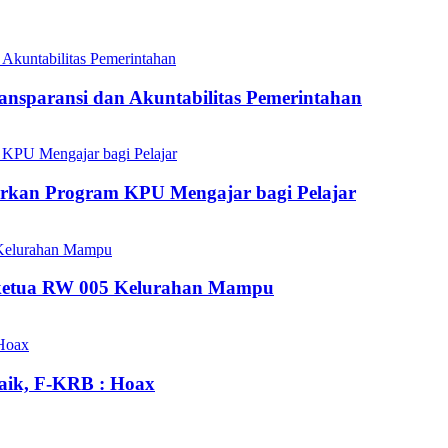
nsparansi dan Akuntabilitas Pemerintahan
irkan Program KPU Mengajar bagi Pelajar
ilketua RW 005 Kelurahan Mampu
aik, F-KRB : Hoax