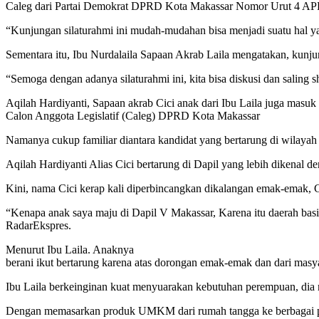
Caleg dari Partai Demokrat DPRD Kota Makassar Nomor Urut 4 AP
“Kunjungan silaturahmi ini mudah-mudahan bisa menjadi suatu hal y
Sementara itu, Ibu Nurdalaila Sapaan Akrab Laila mengatakan, kunju
“Semoga dengan adanya silaturahmi ini, kita bisa diskusi dan saling
Aqilah Hardiyanti, Sapaan akrab Cici anak dari Ibu Laila juga masuk
Calon Anggota Legislatif (Caleg) DPRD Kota Makassar
Namanya cukup familiar diantara kandidat yang bertarung di wilayah
Aqilah Hardiyanti Alias Cici bertarung di Dapil yang lebih dike
Kini, nama Cici kerap kali diperbincangkan dikalangan emak-emak, 
“Kenapa anak saya maju di Dapil V Makassar, Karena itu daerah ba
RadarEkspres.
Menurut Ibu Laila. Anaknya
berani ikut bertarung karena atas dorongan emak-emak dan dari ma
Ibu Laila berkeinginan kuat menyuarakan kebutuhan perempuan, dia me
Dengan memasarkan produk UMKM dari rumah tangga ke berbagai pas