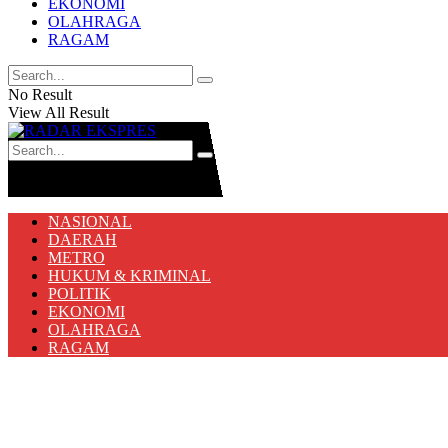
EKONOMI
OLAHRAGA
RAGAM
No Result
View All Result
No Result
View All Result
NASIONAL
DAERAH
METRO
HUKUM & KRIMINAL
POLITIK
EKONOMI
OLAHRAGA
RAGAM