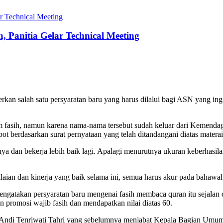
 Panitia Gelar Technical Meeting
erkan salah satu persyaratan baru yang harus dilalui bagi ASN yang i
 fasih, namun karena nama-nama tersebut sudah keluar dari Kemendagr
t berdasarkan surat pernyataan yang telah ditandangani diatas materai
a dan bekerja lebih baik lagi. Apalagi menurutnya ukuran keberhasilan di
penilaian dan kinerja yang baik selama ini, semua harus akur pada ba
akan persyaratan baru mengenai fasih membaca quran itu sejalan 
promosi wajib fasih dan mendapatkan nilai diatas 60.
ma Andi Tenriwati Tahri yang sebelumnya menjabat Kepala Bagian Umu