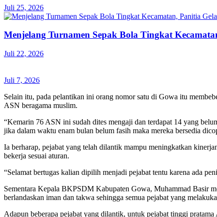
Juli 25, 2026
Menjelang Turnamen Sepak Bola Tingkat Kecamatan,
Juli 22, 2026
Juli 7, 2026
Selain itu, pada pelantikan ini orang nomor satu di Gowa itu membeb
ASN beragama muslim.
“Kemarin 76 ASN ini sudah dites mengaji dan terdapat 14 yang belum
jika dalam waktu enam bulan belum fasih maka mereka bersedia dicopo
Ia berharap, pejabat yang telah dilantik mampu meningkatkan kinerjany
bekerja sesuai aturan.
“Selamat bertugas kalian dipilih menjadi pejabat tentu karena ada 
Sementara Kepala BKPSDM Kabupaten Gowa, Muhammad Basir mengat
berlandaskan iman dan takwa sehingga semua pejabat yang melakukan 
Adapun beberapa pejabat yang dilantik, untuk pejabat tinggi prata