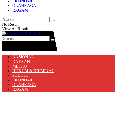
EKONOMI
OLAHRAGA
RAGAM
No Result
View All Result
No Result
View All Result
NASIONAL
DAERAH
METRO
HUKUM & KRIMINAL
POLITIK
EKONOMI
OLAHRAGA
RAGAM