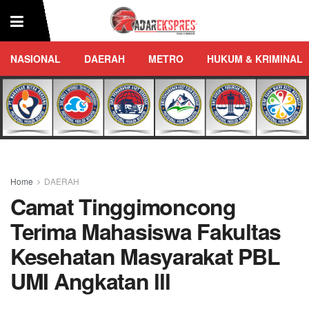
NASIONAL
DAERAH
METRO
HUKUM & KRIMINAL
Home
DAERAH
Camat Tinggimoncong
Terima Mahasiswa Fakultas
Kesehatan Masyarakat PBL
UMI Angkatan lll