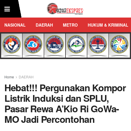
NASIONAL
DAERAH
METRO
HUKUM & KRIMINAL
Home
DAERAH
Hebat!!! Pergunakan Kompor
Listrik Induksi dan SPLU,
Pasar Rewa A’Kio Ri GoWa-
MO Jadi Percontohan