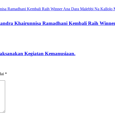
Qiandra Khairunnisa Ramadhani Kembali Raih Winne
laksanakan Kegiatan Kemanusiaan.
dai
*