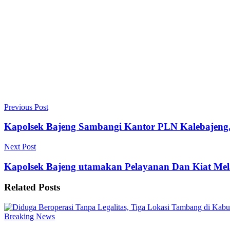
Previous Post
Kapolsek Bajeng Sambangi Kantor PLN Kalebajen
Next Post
Kapolsek Bajeng utamakan Pelayanan Dan Kiat Me
Related
Posts
Breaking News