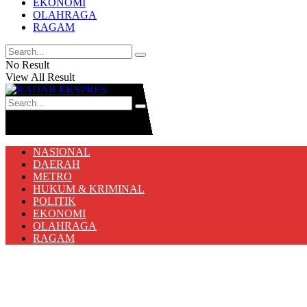
EKONOMI
OLAHRAGA
RAGAM
No Result
View All Result
No Result
View All Result
NASIONAL
DAERAH
METRO
HUKUM & KRIMINAL
POLITIK
EKONOMI
OLAHRAGA
RAGAM