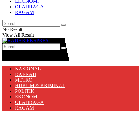
EKONOMI
OLAHRAGA
RAGAM
No Result
View All Result
No Result
View All Result
NASIONAL
DAERAH
METRO
HUKUM & KRIMINAL
POLITIK
EKONOMI
OLAHRAGA
RAGAM