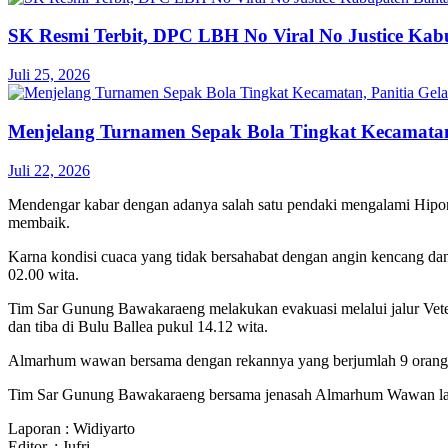
SK Resmi Terbit, DPC LBH No Viral No Justice Ka
Juli 25, 2026
Menjelang Turnamen Sepak Bola Tingkat Kecamatan,
Juli 22, 2026
Mendengar kabar dengan adanya salah satu pendaki mengalami Hip
membaik.
Karna kondisi cuaca yang tidak bersahabat dengan angin kencang d
02.00 wita.
Tim Sar Gunung Bawakaraeng melakukan evakuasi melalui jalur Vet
dan tiba di Bulu Ballea pukul 14.12 wita.
Almarhum wawan bersama dengan rekannya yang berjumlah 9 orang m
Tim Sar Gunung Bawakaraeng bersama jenasah Almarhum Wawan la
Laporan : Widiyarto
Editor. : Jufri