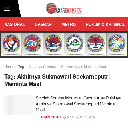
NASIONAL
DAERAH
METRO
HUKUM & KRIMINAL
Home
Tag
Akhirnya Sukmawati Soekarnoputri Meminta Maaf
Tag:
Akhirnya Sukmawati Soekarnoputri
Meminta Maaf
Setelah Sempat Membuat Gaduh Atas Puisinya,
Akhirnya Sukmawati Soekarnoputri Meminta
Maaf
BY
ADMIN RADAR
APRIL 4, 2018
0