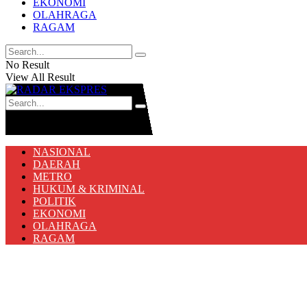
EKONOMI
OLAHRAGA
RAGAM
No Result
View All Result
No Result
View All Result
NASIONAL
DAERAH
METRO
HUKUM & KRIMINAL
POLITIK
EKONOMI
OLAHRAGA
RAGAM