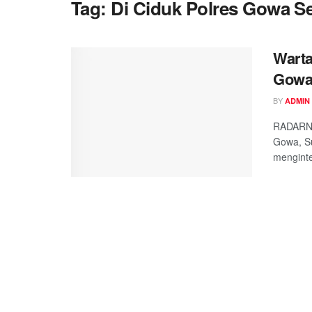
Tag:
Di Ciduk Polres Gowa Se
Warta
Gowa 
BY
ADMIN
RADARNK
Gowa, Su
menginter