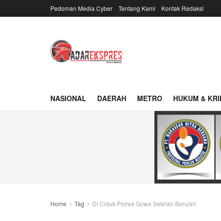
Pedoman Media Cyber
Tentang Kami
Kontak Redaksi
NASIONAL
DAERAH
METRO
HUKUM & KRI
Home
Tag
Di Ciduk Polres Gowa Setelah Berulah