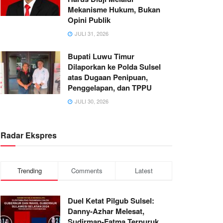
Mekanisme Hukum, Bukan
Opini Publik
JULI 31, 2026
Bupati Luwu Timur
Dilaporkan ke Polda Sulsel
atas Dugaan Penipuan,
Penggelapan, dan TPPU
JULI 30, 2026
Radar Ekspres
Trending
Comments
Latest
Duel Ketat Pilgub Sulsel:
Danny-Azhar Melesat,
Sudirman-Fatma Terpuruk