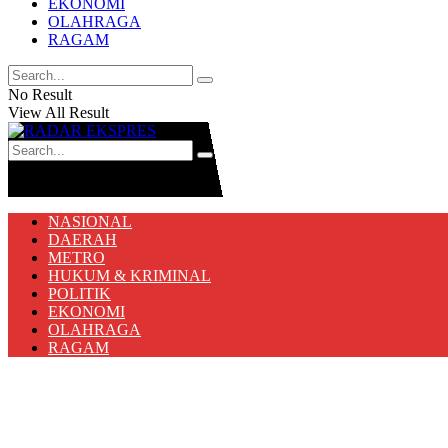
EKONOMI
OLAHRAGA
RAGAM
No Result
View All Result
No Result
View All Result
NASIONAL
DAERAH
METRO
HUKUM & KRIMINAL
POLITIK
EKONOMI
OLAHRAGA
RAGAM