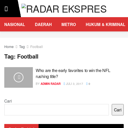
NASIONAL
DAERAH
METRO
HUKUM & KRIMINAL
Home
Tag
Football
Tag:
Football
Who are the early favorites to win the NFL
rushing title?
BY
ADMIN RADAR
JULI 3, 2017
0
Cari
Cari