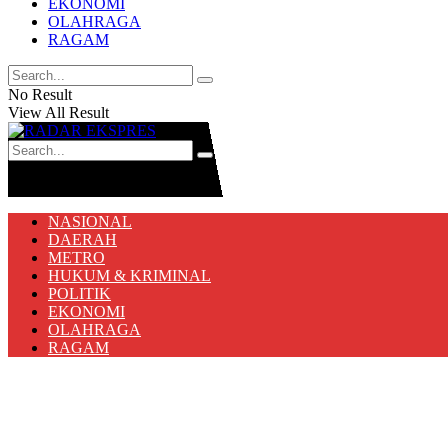
EKONOMI
OLAHRAGA
RAGAM
No Result
View All Result
No Result
View All Result
NASIONAL
DAERAH
METRO
HUKUM & KRIMINAL
POLITIK
EKONOMI
OLAHRAGA
RAGAM