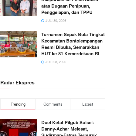
atas Dugaan Penipuan,
Penggelapan, dan TPPU
JULI 30, 2026
Turnamen Sepak Bola Tingkat
Kecamatan Bontolempangan
Resmi Dibuka, Semarakkan
HUT ke-81 Kemerdekaan RI
JULI 28, 2026
Radar Ekspres
Trending
Comments
Latest
Duel Ketat Pilgub Sulsel:
Danny-Azhar Melesat,
Sudirman-Fatma Terpuruk