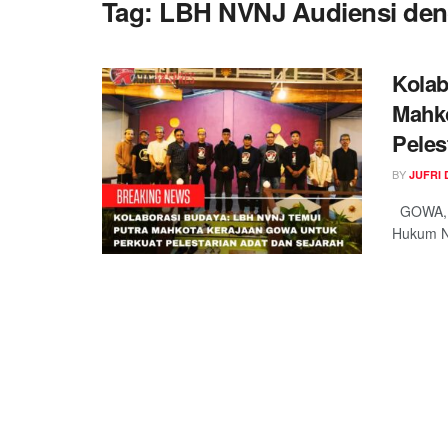
Tag:
LBH NVNJ Audiensi den
Kolab
Mahko
Peles
BY
JUFRI 
GOWA, R
Hukum No