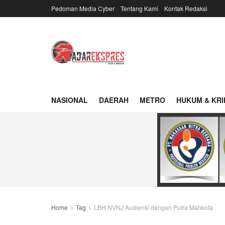
Pedoman Media Cyber
Tentang Kami
Kontak Redaksi
NASIONAL
DAERAH
METRO
HUKUM & KRI
Home
Tag
LBH NVNJ Audiensi dengan Putra Mahkota