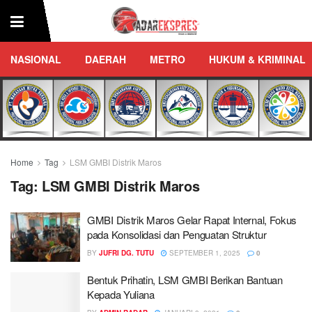
NASIONAL
DAERAH
METRO
HUKUM & KRIMINAL
Home
Tag
LSM GMBI Distrik Maros
Tag:
LSM GMBI Distrik Maros
GMBI Distrik Maros Gelar Rapat Internal, Fokus
pada Konsolidasi dan Penguatan Struktur
BY
JUFRI DG. TUTU
SEPTEMBER 1, 2025
0
Bentuk Prihatin, LSM GMBI Berikan Bantuan
Kepada Yuliana