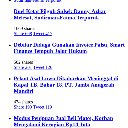
Duel Ketat Pilgub Sulsel: Danny-Azhar
Melesat, Sudirman-Fatma Terpuruk
1669 shares
Share
668
Tweet
417
Debitur Diduga Gunakan Invoice Palsu, Smart
Finance Tempuh Jalur Hukum
502 shares
Share
201
Tweet
126
Pelaut Asal Luwu Dikabarkan Meninggal di
Kapal TB. Bahar 18, PT. Jambi Anugerah
Mandiri
474 shares
Share
190
Tweet
119
Modus Penipuan Jual Beli Motor, Korban
Mengalami Kerugian Rp14 Juta