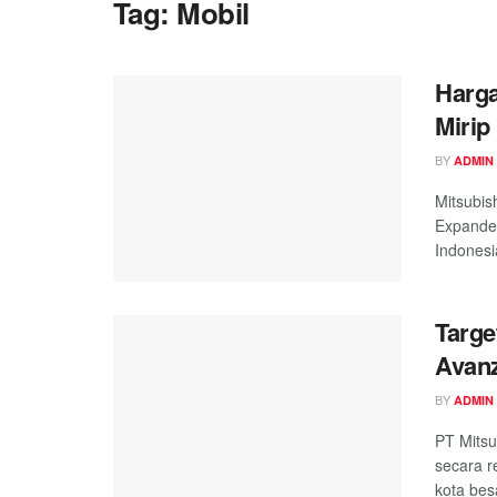
Tag:
Mobil
Harga
Mirip
BY
ADMIN
Mitsubis
Expander
Indonesia
Targe
Avan
BY
ADMIN
PT Mitsu
secara r
kota besa