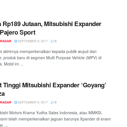
 Rp189 Jutaan, Mitsubishi Expander
 Pajero Sport
SEPTEMBER 9, 2017
 RADAR
0
hi akhirnya memperkenalkan kepada publik wujud dari
, produk baru di segmen Multi Purpose Vehicle (MPV) di
. Mobil ini ...
t Tinggi Mitsubishi Expander ‘Goyang’
za
SEPTEMBER 9, 2017
 RADAR
0
bishi Motors Krama Yudha Sales Indonesia, atau MMKSI,
esmi telah memperkenalkan jagoan barunya Xpander di enam
r ...