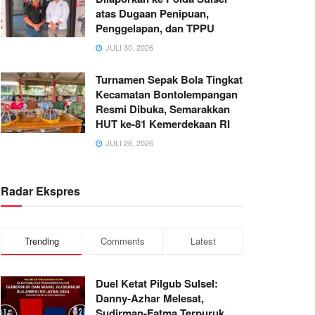
atas Dugaan Penipuan,
Penggelapan, dan TPPU
JULI 30, 2026
Turnamen Sepak Bola Tingkat
Kecamatan Bontolempangan
Resmi Dibuka, Semarakkan
HUT ke-81 Kemerdekaan RI
JULI 28, 2026
Radar Ekspres
Trending
Comments
Latest
Duel Ketat Pilgub Sulsel:
Danny-Azhar Melesat,
Sudirman-Fatma Terpuruk