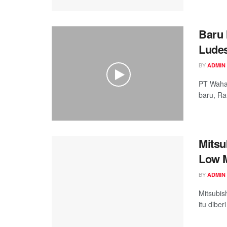
Baru 
Ludes
BY
ADMIN
PT Waha
baru, Ra
Mitsu
Low 
BY
ADMIN
Mitsubis
itu dibe