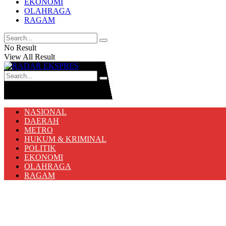
EKONOMI
OLAHRAGA
RAGAM
No Result
View All Result
No Result
View All Result
NASIONAL
DAERAH
METRO
HUKUM & KRIMINAL
POLITIK
EKONOMI
OLAHRAGA
RAGAM