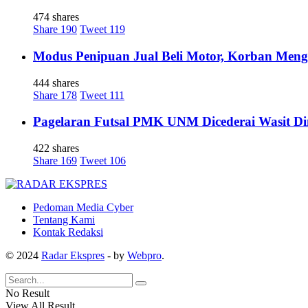
474 shares
Share
190
Tweet
119
Modus Penipuan Jual Beli Motor, Korban Meng
444 shares
Share
178
Tweet
111
Pagelaran Futsal PMK UNM Dicederai Wasit Di
422 shares
Share
169
Tweet
106
Pedoman Media Cyber
Tentang Kami
Kontak Redaksi
© 2024
Radar Ekspres
- by
Webpro
.
No Result
View All Result