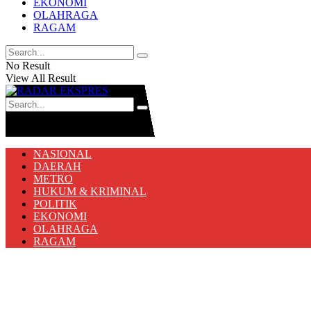
EKONOMI
OLAHRAGA
RAGAM
No Result
View All Result
No Result
View All Result
NASIONAL
DAERAH
METRO
HUKUM & KRIMINAL
POLITIK
EKONOMI
OLAHRAGA
RAGAM