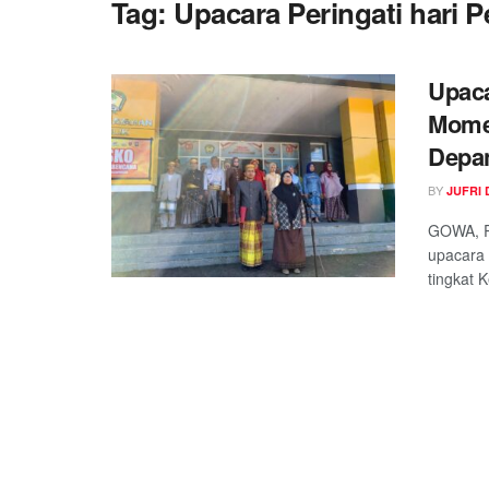
Tag:
Upacara Peringati hari 
Upaca
Mome
Depan
BY
JUFRI 
GOWA, R
upacara 
tingkat 