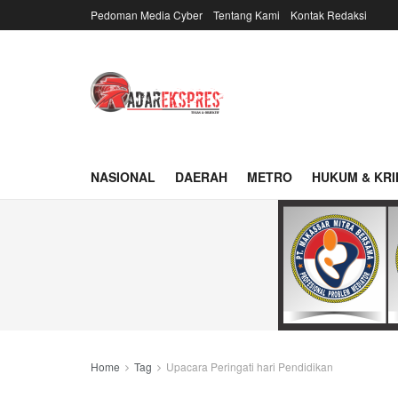
Pedoman Media Cyber
Tentang Kami
Kontak Redaksi
NASIONAL
DAERAH
METRO
HUKUM & KRI
Home
Tag
Upacara Peringati hari Pendidikan