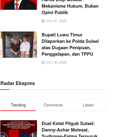
Mekanisme Hukum, Bukan
Opini Publik
JULI 31, 2026
Bupati Luwu Timur
Dilaporkan ke Polda Sulsel
atas Dugaan Penipuan,
Penggelapan, dan TPPU
JULI 30, 2026
Radar Ekspres
Trending
Comments
Latest
Duel Ketat Pilgub Sulsel:
Danny-Azhar Melesat,
Sudirman-Fatma Terpuruk