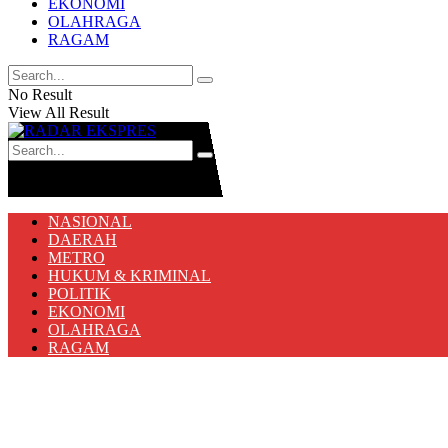
EKONOMI
OLAHRAGA
RAGAM
No Result
View All Result
No Result
View All Result
NASIONAL
DAERAH
METRO
HUKUM & KRIMINAL
POLITIK
EKONOMI
OLAHRAGA
RAGAM