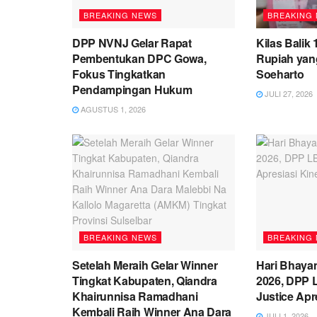
BREAKING NEWS
BREAKING
DPP NVNJ Gelar Rapat
Kilas Balik
Pembentukan DPC Gowa,
Rupiah yan
Fokus Tingkatkan
Soeharto
Pendampingan Hukum
JULI 27, 2026
AGUSTUS 1, 2026
BREAKING NEWS
BREAKING
Setelah Meraih Gelar Winner
Hari Bhaya
Tingkat Kabupaten, Qiandra
2026, DPP 
Khairunnisa Ramadhani
Justice Apre
Kembali Raih Winner Ana Dara
JULI 1, 2026