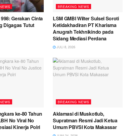
 NEWS
BREAKING NEWS
 1998: Gerakan Cinta
LSM GMBI Wilter Sulsel Soroti
g Digagas Tutut
Ketidakhadiran PT Kharisma
Anugrah Tekhnikindo pada
Sidang Mediasi Perdana
JULI 8, 2026
 NEWS
BREAKING NEWS
ngkara ke-80 Tahun
Aklamasi di Muskotlub,
LBH No Viral No
Supratman Resmi Jadi Ketua
siasi Kinerja Polri
Umum PBVSI Kota Makassar
JUNI 24, 2026