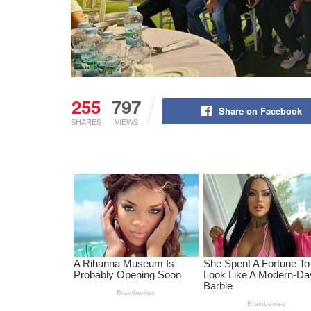
255
797
Share on Facebook
SHARES
VIEWS