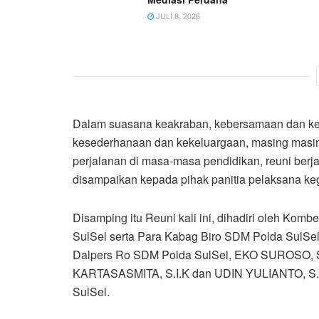
JULI 8, 2026
Dalam suasana keakraban, kebersamaan dan ke
kesederhanaan dan kekeluargaan, masing masin
perjalanan di masa-masa pendidikan, reuni berj
disampaikan kepada pihak panitia pelaksana ke
Disamping itu Reuni kali ini, dihadiri oleh Ko
SulSel serta Para Kabag Biro SDM Polda SulSel 
Dalpers Ro SDM Polda SulSel, EKO SUROSO, S
KARTASASMITA, S.I.K dan UDIN YULIANTO, S.Ps
SulSel.