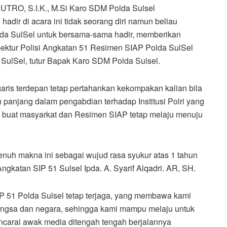
TRO, S.I.K., M.Si Karo SDM Polda Sulsel
adir di acara ini tidak seorang diri namun beliau
da SulSel untuk bersama-sama hadir, memberikan
pektur Polisi Angkatan 51 Resimen SIAP Polda SulSel
 SulSel, tutur Bapak Karo SDM Polda Sulsel.
garis terdepan tetap pertahankan kekompakan kalian bila
 panjang dalam pengabdian terhadap Institusi Polri yang
aik buat masyarkat dan Resimen SIAP tetap melaju menuju
uh makna ini sebagai wujud rasa syukur atas 1 tahun
gkatan SIP 51 Sulsel Ipda. A. Syarif Alqadri. AR, SH.
IP 51 Polda Sulsel tetap terjaga, yang membawa kami
angsa dan negara, sehingga kami mampu melaju untuk
ncarai awak media ditengah tengah berjalannya