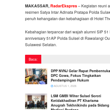
MAKASSAR,
RadarEkspres
– Kegiatan reuni a
resimen Satya Intar Adinata Pratapa Polda Sul
penuh kehangatan dan kebahagiaan di Hotel The
Kebahagian terpancar dari wajah alumni SIP 51
anniversary 51AP Polda Sulsel di Rawalangi Out
Sulawesi Selatan.
Baca:
DPP NVNJ Gelar Rapat Pembentuk
DPC Gowa, Fokus Tingkatkan
Pendampingan Hukum
AGUSTUS 1, 2026
LSM GMBI Wilter Sulsel Soroti
Ketidakhadiran PT Kharisma
Anugrah Tekhnikindo pada Sidang
Mediasi Perdana