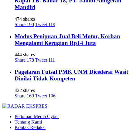
Kapal TB. Bahar 18, PT. Jambi Anugerah
Mandiri
474 shares
Share
190
Tweet
119
Modus Penipuan Jual Beli Motor, Korban
Mengalami Kerugian Rp14 Juta
444 shares
Share
178
Tweet
111
Pagelaran Futsal PMK UNM Dicederai Wasit
Dinilai Tidak Kompeten
422 shares
Share
169
Tweet
106
Pedoman Media Cyber
Tentang Kami
Kontak Redaksi