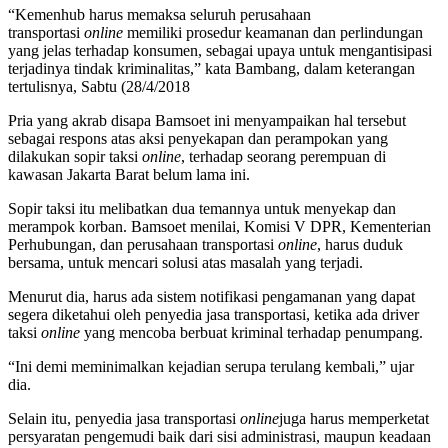
“Kemenhub harus memaksa seluruh perusahaan
transportasi
online
memiliki prosedur keamanan dan perlindungan
yang jelas terhadap konsumen, sebagai upaya untuk mengantisipasi
terjadinya tindak kriminalitas,” kata Bambang, dalam keterangan
tertulisnya, Sabtu (28/4/2018
Pria yang akrab disapa Bamsoet ini menyampaikan hal tersebut
sebagai respons atas aksi penyekapan dan perampokan yang
dilakukan sopir taksi
online
, terhadap seorang perempuan di
kawasan Jakarta Barat belum lama ini.
Sopir taksi itu melibatkan dua temannya untuk menyekap dan
merampok korban. Bamsoet menilai, Komisi V DPR, Kementerian
Perhubungan, dan perusahaan transportasi
online
, harus duduk
bersama, untuk mencari solusi atas masalah yang terjadi.
Menurut dia, harus ada sistem notifikasi pengamanan yang dapat
segera diketahui oleh penyedia jasa transportasi, ketika ada driver
taksi
online
yang mencoba berbuat kriminal terhadap penumpang.
“Ini demi meminimalkan kejadian serupa terulang kembali,” ujar
dia.
Selain itu, penyedia jasa transportasi
online
juga harus memperketat
persyaratan pengemudi baik dari sisi administrasi, maupun keadaan