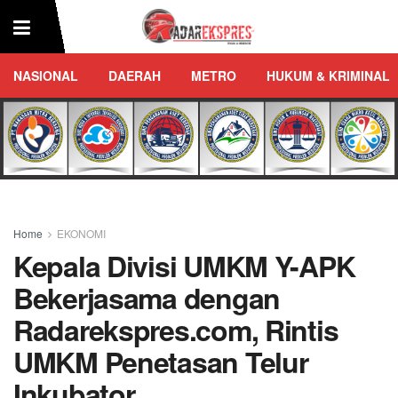
NASIONAL
DAERAH
METRO
HUKUM & KRIMINAL
Home
EKONOMI
Kepala Divisi UMKM Y-APK
Bekerjasama dengan
Radarekspres.com, Rintis
UMKM Penetasan Telur
Inkubator