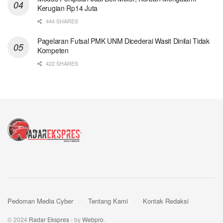
Kerugian Rp14 Juta
444 SHARES
Pagelaran Futsal PMK UNM Dicederai Wasit Dinilai Tidak
Kompeten
422 SHARES
Pedoman Media Cyber
Tentang Kami
Kontak Redaksi
© 2024
Radar Ekspres
- by
Webpro
.