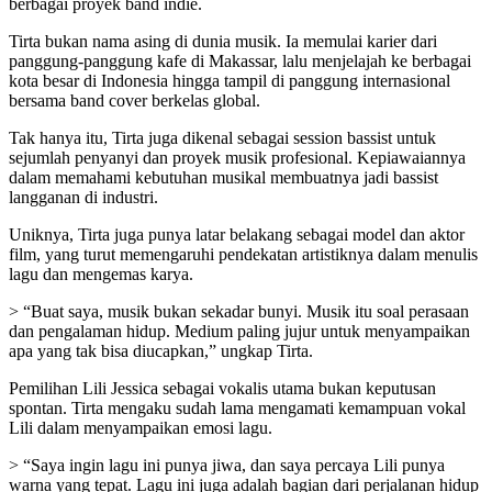
berbagai proyek band indie.
Tirta bukan nama asing di dunia musik. Ia memulai karier dari
panggung-panggung kafe di Makassar, lalu menjelajah ke berbagai
kota besar di Indonesia hingga tampil di panggung internasional
bersama band cover berkelas global.
Tak hanya itu, Tirta juga dikenal sebagai session bassist untuk
sejumlah penyanyi dan proyek musik profesional. Kepiawaiannya
dalam memahami kebutuhan musikal membuatnya jadi bassist
langganan di industri.
Uniknya, Tirta juga punya latar belakang sebagai model dan aktor
film, yang turut memengaruhi pendekatan artistiknya dalam menulis
lagu dan mengemas karya.
> “Buat saya, musik bukan sekadar bunyi. Musik itu soal perasaan
dan pengalaman hidup. Medium paling jujur untuk menyampaikan
apa yang tak bisa diucapkan,” ungkap Tirta.
Pemilihan Lili Jessica sebagai vokalis utama bukan keputusan
spontan. Tirta mengaku sudah lama mengamati kemampuan vokal
Lili dalam menyampaikan emosi lagu.
> “Saya ingin lagu ini punya jiwa, dan saya percaya Lili punya
warna yang tepat. Lagu ini juga adalah bagian dari perjalanan hidup