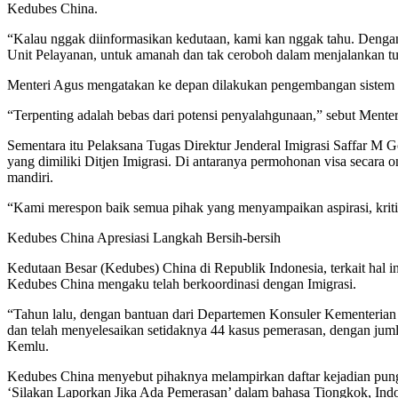
Kedubes China.
“Kalau nggak diinformasikan kedutaan, kami kan nggak tahu. Dengan 
Unit Pelayanan, untuk amanah dan tak ceroboh dalam menjalankan tu
Menteri Agus mengatakan ke depan dilakukan pengembangan sistem pem
“Terpenting adalah bebas dari potensi penyalahgunaan,” sebut Mente
Sementara itu Pelaksana Tugas Direktur Jenderal Imigrasi Saffar M
yang dimiliki Ditjen Imigrasi. Di antaranya permohonan visa secara o
mandiri.
“Kami merespon baik semua pihak yang menyampaikan aspirasi, kritik
Kedubes China Apresiasi Langkah Bersih-bersih
Kedutaan Besar (Kedubes) China di Republik Indonesia, terkait hal
Kedubes China mengaku telah berkoordinasi dengan Imigrasi.
“Tahun lalu, dengan bantuan dari Departemen Konsuler Kementerian y
dan telah menyelesaikan setidaknya 44 kasus pemerasan, dengan juml
Kemlu.
Kedubes China menyebut pihaknya melampirkan daftar kejadian pungli
‘Silakan Laporkan Jika Ada Pemerasan’ dalam bahasa Tiongkok, Indon