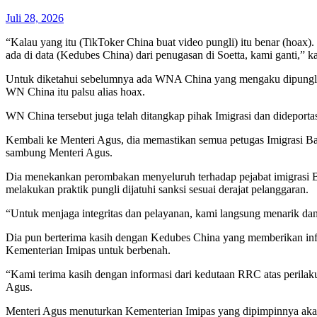
Juli 28, 2026
“Kalau yang itu (TikToker China buat video pungli) itu benar (hoax)
ada di data (Kedubes China) dari penugasan di Soetta, kami ganti,” 
Untuk diketahui sebelumnya ada WNA China yang mengaku dipungli sa
WN China itu palsu alias hoax.
WN China tersebut juga telah ditangkap pihak Imigrasi dan dideport
Kembali ke Menteri Agus, dia memastikan semua petugas Imigrasi Ban
sambung Menteri Agus.
Dia menekankan perombakan menyeluruh terhadap pejabat imigrasi Ban
melakukan praktik pungli dijatuhi sanksi sesuai derajat pelanggaran.
“Untuk menjaga integritas dan pelayanan, kami langsung menarik dan
Dia pun berterima kasih dengan Kedubes China yang memberikan infor
Kementerian Imipas untuk berbenah.
“Kami terima kasih dengan informasi dari kedutaan RRC atas perilaku
Agus.
Menteri Agus menuturkan Kementerian Imipas yang dipimpinnya akan 