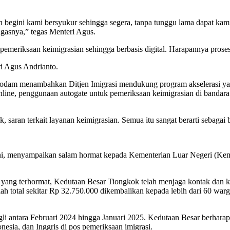
begini kami bersyukur sehingga segera, tanpa tunggu lama dapat kami 
gasnya,” tegas Menteri Agus.
eriksaan keimigrasian sehingga berbasis digital. Harapannya proses k
ri Agus Andrianto.
 Godam menambahkan Ditjen Imigrasi mendukung program akselerasi yan
nline, penggunaan autogate untuk pemeriksaan keimigrasian di bandara d
, saran terkait layanan keimigrasian. Semua itu sangat berarti sebaga
 ini, menyampaikan salam hormat kepada Kementerian Luar Negeri (Kem
ang terhormat, Kedutaan Besar Tiongkok telah menjaga kontak dan koo
ah total sekitar Rp 32.750.000 dikembalikan kepada lebih dari 60 war
 antara Februari 2024 hingga Januari 2025. Kedutaan Besar berharap 
esia, dan Inggris di pos pemeriksaan imigrasi.