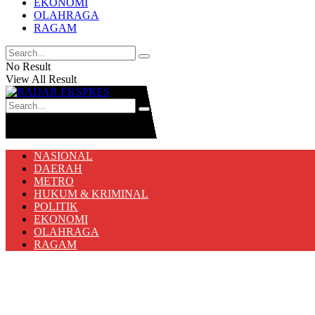
EKONOMI
OLAHRAGA
RAGAM
No Result
View All Result
No Result
View All Result
NASIONAL
DAERAH
METRO
HUKUM & KRIMINAL
POLITIK
EKONOMI
OLAHRAGA
RAGAM