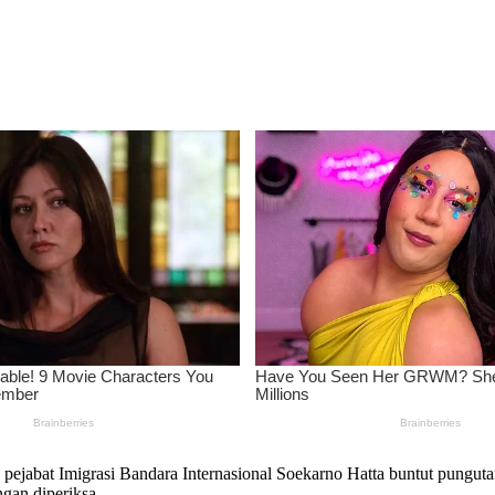
’ pejabat Imigrasi Bandara Internasional Soekarno Hatta buntut pungut
ngan diperiksa.