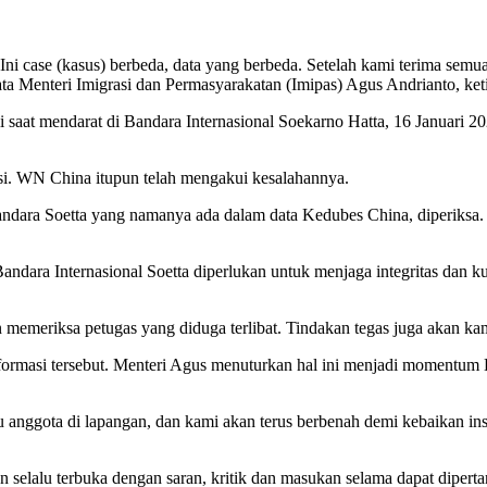
. Ini case (kasus) berbeda, data yang berbeda. Setelah kami terima se
kata Menteri Imigrasi dan Permasyarakatan (Imipas) Agus Andrianto, ket
at mendarat di Bandara Internasional Soekarno Hatta, 16 Januari 20
asi. WN China itupun telah mengakui kesalahannya.
dara Soetta yang namanya ada dalam data Kedubes China, diperiksa. “
dara Internasional Soetta diperlukan untuk menjaga integritas dan k
 memeriksa petugas yang diduga terlibat. Tindakan tegas juga akan ka
masi tersebut. Menteri Agus menuturkan hal ini menjadi momentum Dire
 anggota di lapangan, dan kami akan terus berbenah demi kebaikan inst
selalu terbuka dengan saran, kritik dan masukan selama dapat dipert