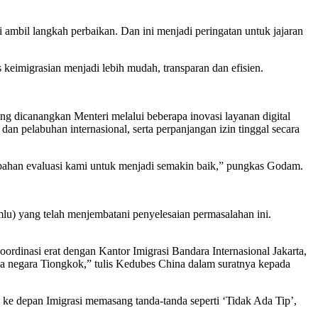
ambil langkah perbaikan. Dan ini menjadi peringatan untuk jajaran
eimigrasian menjadi lebih mudah, transparan dan efisien.
g dicanangkan Menteri melalui beberapa inovasi layanan digital
an pelabuhan internasional, serta perpanjangan izin tinggal secara
i bahan evaluasi kami untuk menjadi semakin baik,” pungkas Godam.
lu) yang telah menjembatani penyelesaian permasalahan ini.
rdinasi erat dengan Kantor Imigrasi Bandara Internasional Jakarta,
ga negara Tiongkok,” tulis Kedubes China dalam suratnya kepada
ke depan Imigrasi memasang tanda-tanda seperti ‘Tidak Ada Tip’,