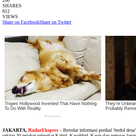
260
SHARES
812
VIEWS
Share on Facebook
Share on Twitter
JAKARTA,
RadarEkspres
– Beredar informasi perihal ‘bedol desa
sekitar 30 pejabat setingkat Kabid, Kasubbid, Kasie dan petugas lapa