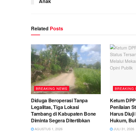
Anak
Related
Posts
BREAKING NEWS
BREAKING
Diduga Beroperasi Tanpa
Ketum DPP
Legalitas, Tiga Lokasi
Penilaian S
Tambang di Kabupaten Bone
Harus Diuji
Diminta Segera Ditertibkan
Hukum, Buk
AGUSTUS 1, 2026
JULI 31, 2026