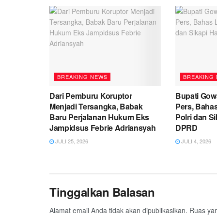
BREAKING NEWS
BREAKING
Dari Pemburu Koruptor
Bupati Gow
Menjadi Tersangka, Babak
Pers, Baha
Baru Perjalanan Hukum Eks
Polri dan S
Jampidsus Febrie Adriansyah
DPRD
JULI 25, 2026
JULI 4, 2026
Tinggalkan Balasan
Alamat email Anda tidak akan dipublikasikan.
Ruas yan