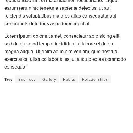
repudiandae sint et molestiae non recusandae. Itaque
earum rerum hic tenetur a sapiente delectus, ut aut
reiciendis voluptatibus maiores alias consequatur aut
perferendis doloribus asperiores repellat.
Lorem ipsum dolor sit amet, consectetur adipisicing elit,
sed do eiusmod tempor incididunt ut labore et dolore
magna aliqua. Ut enim ad minim veniam, quis nostrud
exercitation ullamco laboris nisi ut aliquip ex ea commodo
consequat.
Tags:
Business
Gallery
Habits
Relationships