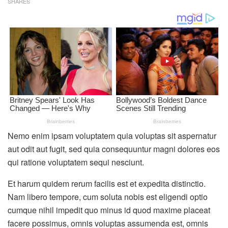
SHARES
Nemo enim ipsam voluptatem quia voluptas sit aspernatur
aut odit aut fugit, sed quia consequuntur magni dolores eos
qui ratione voluptatem sequi nesciunt.
Et harum quidem rerum facilis est et expedita distinctio.
Nam libero tempore, cum soluta nobis est eligendi optio
cumque nihil impedit quo minus id quod maxime placeat
facere possimus, omnis voluptas assumenda est, omnis