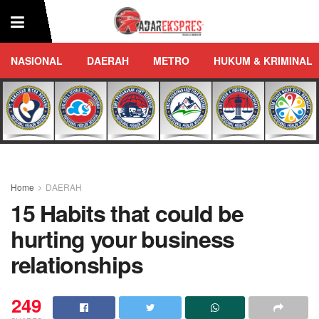
NASIONAL
DAERAH
METRO
HUKUM & KRIMINAL
Home
DAERAH
15 Habits that could be
hurting your business
relationships
249