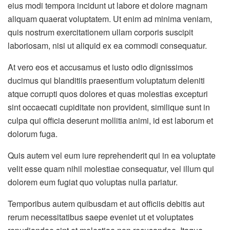
eius modi tempora incidunt ut labore et dolore magnam
aliquam quaerat voluptatem. Ut enim ad minima veniam,
quis nostrum exercitationem ullam corporis suscipit
laboriosam, nisi ut aliquid ex ea commodi consequatur.
At vero eos et accusamus et iusto odio dignissimos
ducimus qui blanditiis praesentium voluptatum deleniti
atque corrupti quos dolores et quas molestias excepturi
sint occaecati cupiditate non provident, similique sunt in
culpa qui officia deserunt mollitia animi, id est laborum et
dolorum fuga.
Quis autem vel eum iure reprehenderit qui in ea voluptate
velit esse quam nihil molestiae consequatur, vel illum qui
dolorem eum fugiat quo voluptas nulla pariatur.
Temporibus autem quibusdam et aut officiis debitis aut
rerum necessitatibus saepe eveniet ut et voluptates