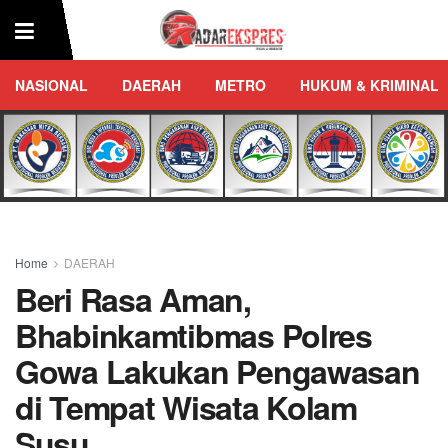
NASIONAL
DAERAH
METRO
HUKUM & KRIMINAL
Home
DAERAH
Beri Rasa Aman,
Bhabinkamtibmas Polres
Gowa Lakukan Pengawasan
di Tempat Wisata Kolam
Susu