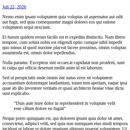
Juli 22, 2026
Nemo enim ipsam voluptatem quia voluptas sit aspernatur aut odit
aut fugit, sed quia consequuntur magni dolores eos qui ratione
voluptatem sequi nesciunt.
Et harum quidem rerum facilis est et expedita distinctio. Nam libero
tempore, cum soluta nobis est eligendi optio cumque nihil impedit
quo minus id quod maxime placeat facere possimus, omnis voluptas
assumenda est, omnis dolor repellendus.
Nulla pariatur. Excepteur sint occaecat cupidatat non proident, sunt
in culpa qui officia deserunt mollit anim id est laborum.
Sed ut perspiciatis unde omnis iste natus error sit voluptatem
accusantium doloremque laudantium, totam rem aperiam, eaque ipsa
quae ab illo inventore veritatis et quasi architecto beatae vitae dicta
sunt explicabo.
“Duis aute irure dolor in reprehenderit in voluptate velit
esse cillum dolore eu fugiat”
Neque porro quisquam est, qui dolorem ipsum quia dolor sit amet,
consectetur, adipisci velit, sed quia non numquam eius modi tempora
incidunt ut labore et dolore magnam aliquam quaerat voluptatem. Ut