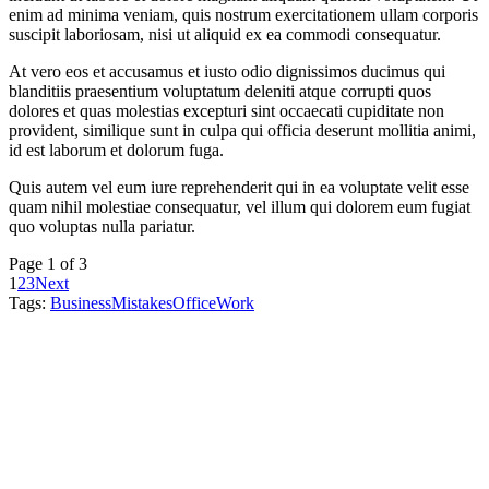
enim ad minima veniam, quis nostrum exercitationem ullam corporis
suscipit laboriosam, nisi ut aliquid ex ea commodi consequatur.
At vero eos et accusamus et iusto odio dignissimos ducimus qui
blanditiis praesentium voluptatum deleniti atque corrupti quos
dolores et quas molestias excepturi sint occaecati cupiditate non
provident, similique sunt in culpa qui officia deserunt mollitia animi,
id est laborum et dolorum fuga.
Quis autem vel eum iure reprehenderit qui in ea voluptate velit esse
quam nihil molestiae consequatur, vel illum qui dolorem eum fugiat
quo voluptas nulla pariatur.
Page 1 of 3
1
2
3
Next
Tags:
Business
Mistakes
Office
Work