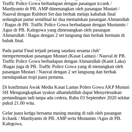
Traffic Police Gowa berhadapan dengan pasangan iccank /
Mardiyanto dr PB. AMP dimenangkan oleh pasangan Mustari /
Nauval dengan Rubbert Set dan berhak melaju kababak final
sedangkan partai semifinal ke dua memainkan pasangan Ahmarullah
/ Bagas dr PB. Traffic Police Gowa berhadapan dengan Mustamin /
Agus dr PB. Kalegowa yang dimenangkan oleh pasangan
Ahmarullah / Bagas dengan 2 set langsung dan berhak bermain di
babak final.
Pada partai Final terjadi perang saudara sesama club’
mempertemukan pasangan Mustari (Kasat Lantas) / Nauval dr PB.
Traffic Police Gowa berhadapan dengan Ahmarullah (Kanit Laka)
/Bagas juga dr PB. Traffic Police Gowa yang di menangkan oleh
pasangan Mustari / Nauval dengan 2 set langsung dan berhak
mendapatkan tropi juara pertama.
Di konfirmasi Awak Media Kasat Lantas Polres Gowa AKP Mustari
SH Mengungkapkan syukur alhamdulillah dapat Menyelesaikan
pertandingan tadi tanpa ada cedera, Rabu 03 September 2020 sekitar
pukul 21.00 wita.
Gelar juara ketiga bersama masing masing di raih oleh pasangan
Icchank / Mardiyanto dr PB. AMP serta Mustamin /Agus dr PB.
Kalegowa.