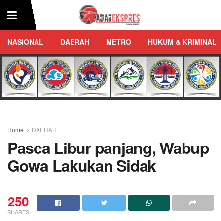
NASIONAL
DAERAH
METRO
HUKUM & KRIMINAL
Home
DAERAH
Pasca Libur panjang, Wabup
Gowa Lakukan Sidak
250
SHARES